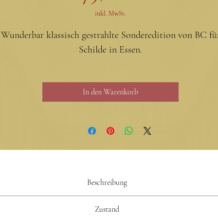
inkl. MwSt.
Wunderbar klassisch gestrahlte Sonderedition von BC fü
Schilde in Essen.
In den Warenkorb
Beschreibung
ller
But
Zustand