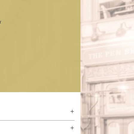
r
z-Choquin