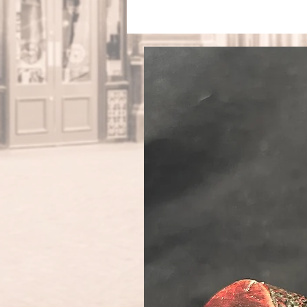
Munds
Fini
Filt
Gewi
Län
Kopfh
Kopfbo