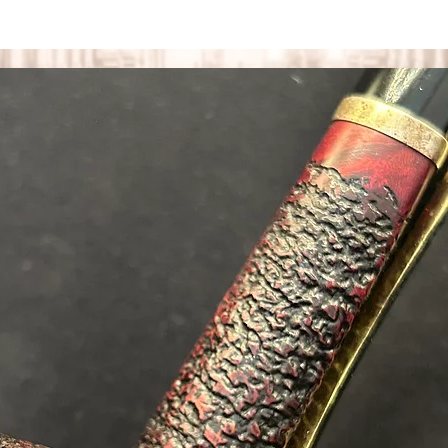
tück
Die Pfeife entspricht dem Zustand 2
Zustandsbeschreibungen
sh
ge
er
cht
ge
öhe
hrung