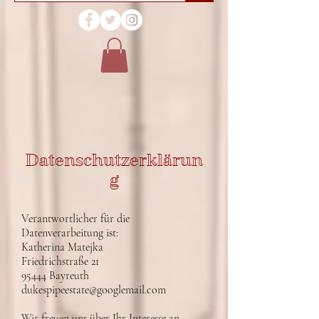
Datenschutzerklärun
g
Verantwortlicher für die
Datenverarbeitung ist:
Katherina Matejka
Friedrichstraße 21
95444 Bayreuth
dukespipeestate@googlemail.com
Wir freuen uns über Ihr Interesse an