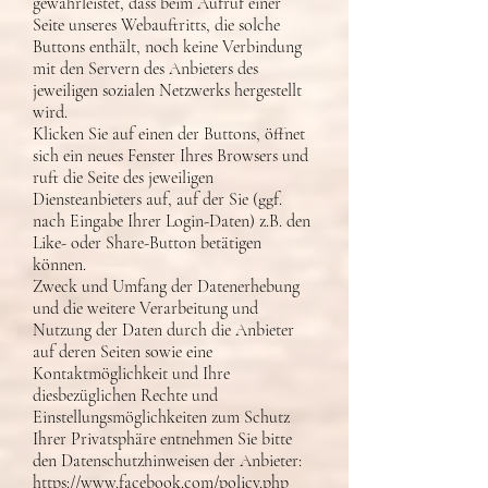
gewährleistet, dass beim Aufruf einer
Seite unseres Webauftritts, die solche
Buttons enthält, noch keine Verbindung
mit den Servern des Anbieters des
jeweiligen sozialen Netzwerks hergestellt
wird.
Klicken Sie auf einen der Buttons, öffnet
sich ein neues Fenster Ihres Browsers und
ruft die Seite des jeweiligen
Diensteanbieters auf, auf der Sie (ggf.
nach Eingabe Ihrer Login-Daten) z.B. den
Like- oder Share-Button betätigen
können.
Zweck und Umfang der Datenerhebung
und die weitere Verarbeitung und
Nutzung der Daten durch die Anbieter
auf deren Seiten sowie eine
Kontaktmöglichkeit und Ihre
diesbezüglichen Rechte und
Einstellungsmöglichkeiten zum Schutz
Ihrer Privatsphäre entnehmen Sie bitte
den Datenschutzhinweisen der Anbieter:
https://www.facebook.com/policy.php