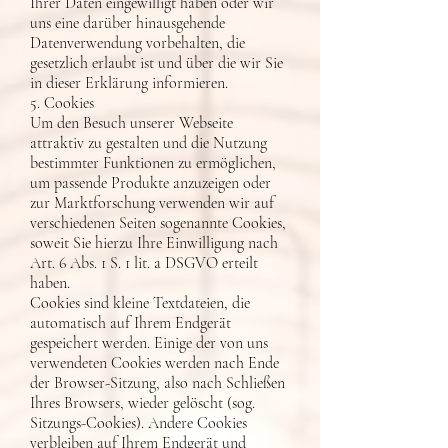
Ihrer Daten eingewilligt haben oder wir
uns eine darüber hinausgehende
Datenverwendung vorbehalten, die
gesetzlich erlaubt ist und über die wir Sie
in dieser Erklärung informieren.
5. Cookies
Um den Besuch unserer Webseite
attraktiv zu gestalten und die Nutzung
bestimmter Funktionen zu ermöglichen,
um passende Produkte anzuzeigen oder
zur Marktforschung verwenden wir auf
verschiedenen Seiten sogenannte Cookies,
soweit Sie hierzu Ihre Einwilligung nach
Art. 6 Abs. 1 S. 1 lit. a DSGVO erteilt
haben.
Cookies sind kleine Textdateien, die
automatisch auf Ihrem Endgerät
gespeichert werden. Einige der von uns
verwendeten Cookies werden nach Ende
der Browser-Sitzung, also nach Schließen
Ihres Browsers, wieder gelöscht (sog.
Sitzungs-Cookies). Andere Cookies
verbleiben auf Ihrem Endgerät und