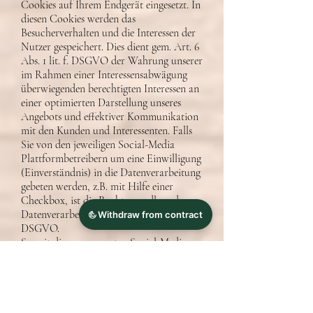
Cookies auf Ihrem Endgerät eingesetzt. In
diesen Cookies werden das
Besucherverhalten und die Interessen der
Nutzer gespeichert. Dies dient gem. Art. 6
Abs. 1 lit. f. DSGVO der Wahrung unserer
im Rahmen einer Interessensabwägung
überwiegenden berechtigten Interessen an
einer optimierten Darstellung unseres
Angebots und effektiver Kommunikation
mit den Kunden und Interessenten. Falls
Sie von den jeweiligen Social-Media
Plattformbetreibern um eine Einwilligung
(Einverständnis) in die Datenverarbeitung
gebeten werden, z.B. mit Hilfe einer
Checkbox, ist die Rechtsgrundlage der
Datenverarbeitung Art. 6 Abs. 1 lit. a
DSGVO.
Soweit die vorgenannten Social-Media
Plattformen ihren Hauptsitz in den USA
haben, gilt Folgendes: Für die USA liegt
ein Angemessenheitsbeschluss der
Europäischen Kommission vor. Dieser
geht zurück auf den EU-US Privacy