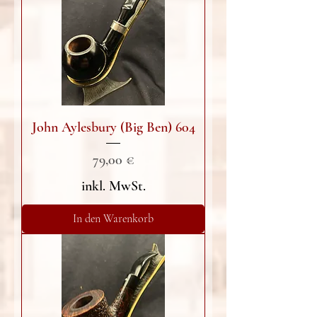
John Aylesbury (Big Ben) 604
Preis
79,00 €
inkl. MwSt.
In den Warenkorb