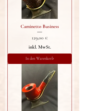
Caminetto Business
Preis
129,00 €
inkl. MwSt.
In den Warenkorb