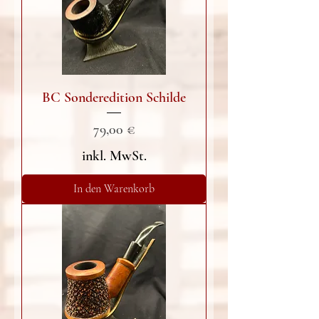
BC Sonderedition Schilde
Preis
79,00 €
inkl. MwSt.
In den Warenkorb