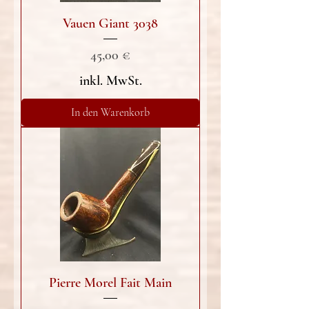
Vauen Giant 3038
Preis
45,00 €
inkl. MwSt.
In den Warenkorb
Pierre Morel Fait Main