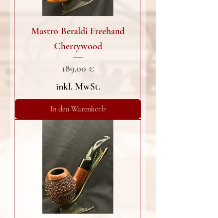
Mastro Beraldi Freehand
Cherrywood
Preis
189,00 €
inkl. MwSt.
In den Warenkorb