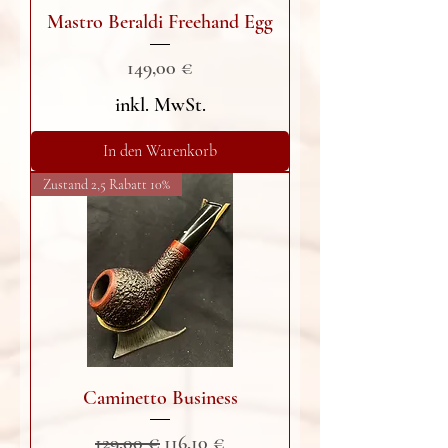
Mastro Beraldi Freehand Egg
Preis
149,00 €
inkl. MwSt.
In den Warenkorb
Zustand 2,5 Rabatt 10%
Caminetto Business
Standardpreis
Sale-Preis
129,00 €
116,10 €