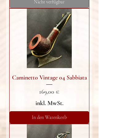
Nicht verfügbar
Caminetto Vintage 04 Sabbiata
Preis
169,00 €
inkl. MwSt.
In den Warenkorb