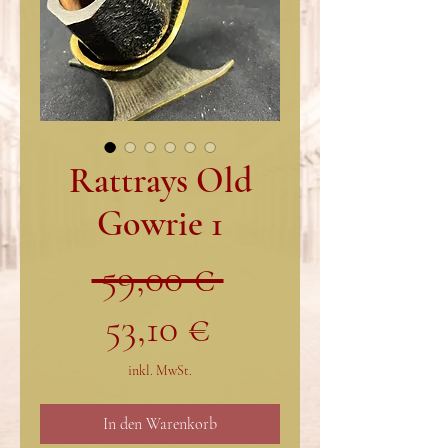
Rattrays Old
Gowrie 1
Standardpreis
 59,00 € 
Sale-
53,10 €
Preis
inkl. MwSt.
In den Warenkorb